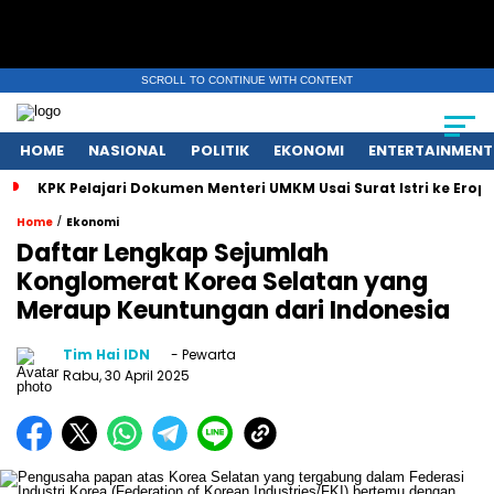
SCROLL TO CONTINUE WITH CONTENT
HOME
NASIONAL
POLITIK
EKONOMI
ENTERTAINMENT
KPK Pelajari Dokumen Menteri UMKM Usai Surat Istri ke Eropa
/
Home
Ekonomi
Daftar Lengkap Sejumlah
Konglomerat Korea Selatan yang
Meraup Keuntungan dari Indonesia
Tim Hai IDN
- Pewarta
Rabu, 30 April 2025