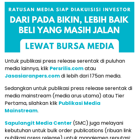
Untuk publikasi press release serentak di puluhan
media lainnya, klik
Persrilis.com
atau
Jasasiaranpers.com
di lebih dari 175an media.
Sedangkan untuk publikasi press release serentak di
media mainstream (media arus utama) atau Tier
Pertama, silahkan klik
Publikasi Media
Mainstream
.
Sapulangit Media Center
(SMC) juga melayani
kebutuhan untuk bulk order publications (ribuan link
publikasi press release) untuk manajemen reputasi: