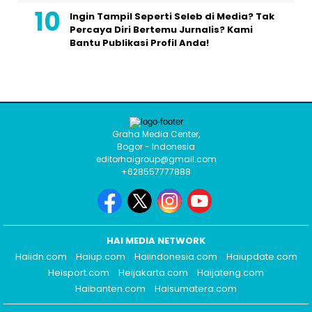
Ingin Tampil Seperti Seleb di Media? Tak
Percaya Diri Bertemu Jurnalis? Kami
Bantu Publikasi Profil Anda!
Graha Media Center,
Bogor - Indonesia
editorhaigroup@gmail.com
+628557777888
HAI MEDIA NETWORK
Haiidn.com
Haiup.com
Haiindonesia.com
Haiupdate.com
Heisport.com
Heijakarta.com
Haijateng.com
Haibanten.com
Haisumatera.com