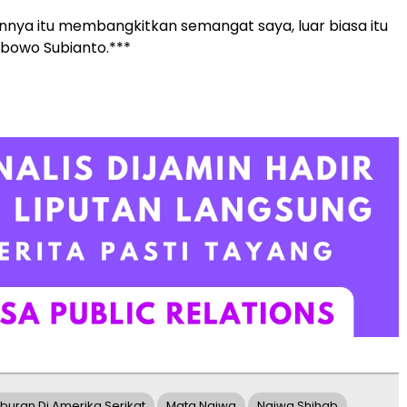
annya itu membangkitkan semangat saya, luar biasa itu
rabowo Subianto.***
iburan Di Amerika Serikat
Mata Najwa
Najwa Shihab