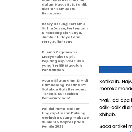
Kamil ke Proses Hukum
dalam Kasus BJB, Bahlil:
Biarlah Semua Itu
Berproses
Rocky Gerung Bertemu
Sufmi Dasco, Pertemuan
Dirancang oleh Saya,
Jumhur Hidayat dan
Ferry Juliantono
Dilema Organisasi
Masyarakat Sipil:
Pejuang Aspirasi Publik
yang Terlilit Masalah
Pendanaan
Acara Silaturahmi KIM di
Ketika itu Na
Hambalang, Pesan SBY:
merekomendas
Satukan Hati, Beri yang
Terbaik, Sukseskan
Pemerintahan!
“Pak, jadi ap
adik-adik di 
Politisi Partai Golkar
Ungkap Alasan Dukung
Shihab.
Gerindra Usung Prabowo
Subianto Capres pada
Baca artikel me
Pemilu 2029