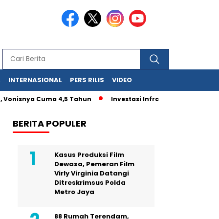
A
INTERNASIONAL
PERS RILIS
VIDEO
MN, Vonisnya Cuma 4,5 Tahun
Investasi Infrastruktur Tergun
BERITA POPULER
Kasus Produksi Film
Dewasa, Pemeran Film
Virly Virginia Datangi
Ditreskrimsus Polda
Metro Jaya
88 Rumah Terendam,