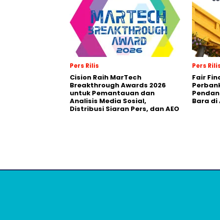
Pers Rilis
Pers Rili
Cision Raih MarTech
Fair Fi
Breakthrough Awards 2026
Perban
untuk Pemantauan dan
Pendana
Analisis Media Sosial,
Bara di
Distribusi Siaran Pers, dan AEO