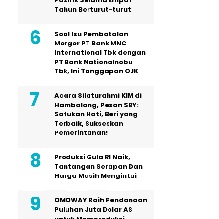
Pasifik Selama Empat
Tahun Berturut-turut
Soal Isu Pembatalan
Merger PT Bank MNC
International Tbk dengan
PT Bank Nationalnobu
Tbk, Ini Tanggapan OJK
Acara Silaturahmi KIM di
Hambalang, Pesan SBY:
Satukan Hati, Beri yang
Terbaik, Sukseskan
Pemerintahan!
Produksi Gula RI Naik,
Tantangan Serapan Dan
Harga Masih Mengintai
OMOWAY Raih Pendanaan
Puluhan Juta Dolar AS
untuk Memproduksi