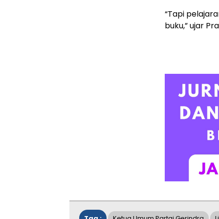
“Tapi pelajar
buku,” ujar P
Tag :
Ketua Umum Partai Gerindra
L