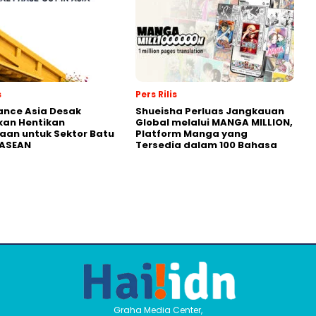
s
Pers Rilis
nance Asia Desak
Shueisha Perluas Jangkauan
kan Hentikan
Global melalui MANGA MILLION,
an untuk Sektor Batu
Platform Manga yang
 ASEAN
Tersedia dalam 100 Bahasa
Graha Media Center,