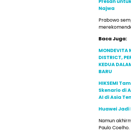
Presan untuk
Najwa
Prabowo semp
merekomendas
Baca Juga:
MONDEVITA 
DISTRICT, P
KEDUA DALA
BARU
HIKSEMI Tam
Skenario di
AI di Asia T
Huawei Jadi
Namun akhirn
Paulo Coelho.