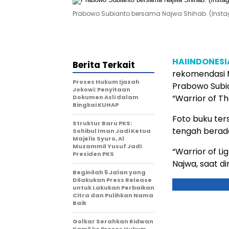
Prabowo Subianto bersama Najwa Shihab. (Ins
HAIINDONES
Berita Terkait
rekomendasi M
Proses Hukum Ijazah
Prabowo Subia
Jokowi: Penyitaan
“Warrior of The
Dokumen Asli dalam
Bingkai KUHAP
Foto buku ter
Struktur Baru PKS:
tengah berada
Sohibul Iman Jadi Ketua
Majelis Syuro, Al
Muzammil Yusuf Jadi
“Warrior of L
Presiden PKS
Najwa, saat d
Beginilah 5 Jalan yang
Dilakukan Press Release
untuk Lakukan Perbaikan
Citra dan Pulihkan Nama
Baik
Golkar Serahkan Ridwan