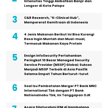
Intensitas Tinggi Akibatkan Banjir dan
Longsor di Kota Palopo
C&R Research, “K-Clinical Hub”,
Mempererat Kemitraan di Indonesia
4 Jenis Makanan Berikut Ini Bisa Kurangi
Rasa Ingin Muntah dan Mual-mual,
Termasuk Makanan Kaya Protein
Ensign InfoSecurity Pertahankan
Peringkat 10 Besar Managed Security
Service Provider (MSSP) Global; Sukses
Menjadi MSSP Terbaik di Asia Pasifik
Selama Empat Tahun Berturut-turut
Soal Isu Pembatalan Merger PT Bank MNC
International Tbk dengan PT Bank
Nationalnobu Tbk, Ini Tanggapan OJK
Acara Silaturahmi KIM di Hambalang,