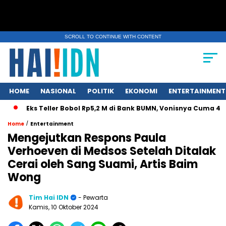
SCROLL TO CONTINUE WITH CONTENT
HOME
NASIONAL
POLITIK
EKONOMI
ENTERTAINMENT
Eks Teller Bobol Rp5,2 M di Bank BUMN, Vonisnya Cuma 4,5 Ta
/
Home
Entertainment
Mengejutkan Respons Paula
Verhoeven di Medsos Setelah Ditalak
Cerai oleh Sang Suami, Artis Baim
Wong
Tim Hai IDN
- Pewarta
Kamis, 10 Oktober 2024