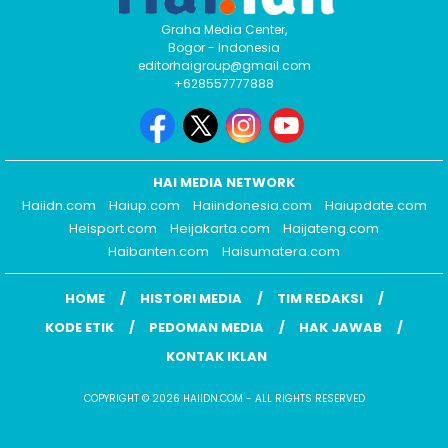
Graha Media Center,
Bogor - Indonesia
editorhaigroup@gmail.com
+628557777888
HAI MEDIA NETWORK
Haiidn.com
Haiup.com
Haiindonesia.com
Haiupdate.com
Heisport.com
Heijakarta.com
Haijateng.com
Haibanten.com
Haisumatera.com
HOME
HISTORI MEDIA
TIM REDAKSI
KODE ETIK
PEDOMAN MEDIA
HAK JAWAB
KONTAK IKLAN
COPYRIGHT © 2026 HAIIDN.COM - ALL RIGHTS RESERVED