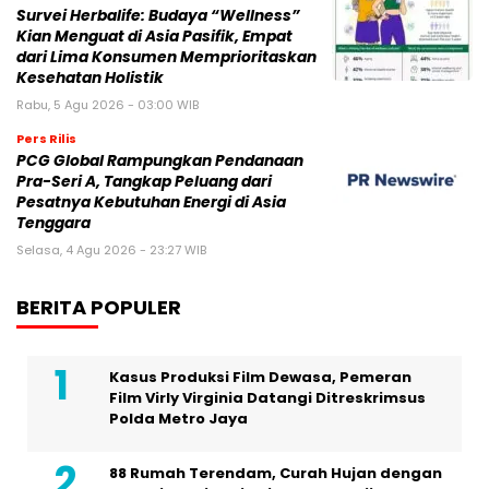
Survei Herbalife: Budaya “Wellness”
Kian Menguat di Asia Pasifik, Empat
dari Lima Konsumen Memprioritaskan
Kesehatan Holistik
Rabu, 5 Agu 2026 - 03:00 WIB
Pers Rilis
PCG Global Rampungkan Pendanaan
Pra-Seri A, Tangkap Peluang dari
Pesatnya Kebutuhan Energi di Asia
Tenggara
Selasa, 4 Agu 2026 - 23:27 WIB
BERITA POPULER
Kasus Produksi Film Dewasa, Pemeran
Film Virly Virginia Datangi Ditreskrimsus
Polda Metro Jaya
88 Rumah Terendam, Curah Hujan dengan