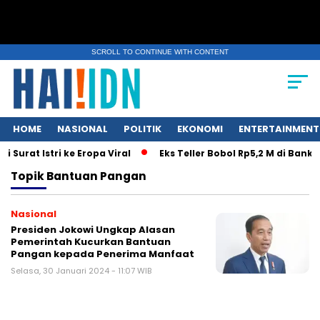
SCROLL TO CONTINUE WITH CONTENT
HOME
NASIONAL
POLITIK
EKONOMI
ENTERTAINMENT
Surat Istri ke Eropa Viral
Eks Teller Bobol Rp5,2 M di Bank
Topik
Bantuan Pangan
Nasional
Presiden Jokowi Ungkap Alasan
Pemerintah Kucurkan Bantuan
Pangan kepada Penerima Manfaat
Selasa, 30 Januari 2024 - 11:07 WIB