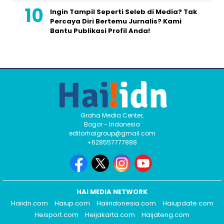
Ingin Tampil Seperti Seleb di Media? Tak
Percaya Diri Bertemu Jurnalis? Kami
Bantu Publikasi Profil Anda!
Graha Media Center,
Bogor - Indonesia
editorhaigroup@gmail.com
+628557777888
HAI MEDIA NETWORK
Haiidn.com
Haiup.com
Haiindonesia.com
Haiupdate.com
Heisport.com
Heijakarta.com
Haijateng.com