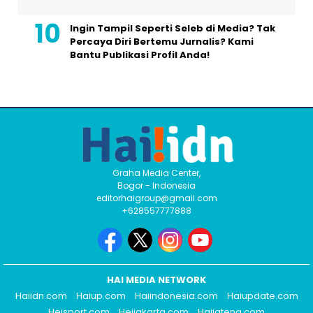
Ingin Tampil Seperti Seleb di Media? Tak
Percaya Diri Bertemu Jurnalis? Kami
Bantu Publikasi Profil Anda!
Graha Media Center,
Bogor - Indonesia
editorhaigroup@gmail.com
+628557777888
HAI MEDIA NETWORK
Haiidn.com
Haiup.com
Haiindonesia.com
Haiupdate.com
Heisport.com
Heijakarta.com
Haijateng.com