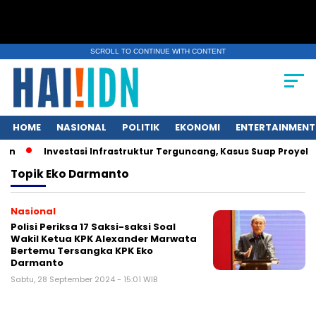
SCROLL TO CONTINUE WITH CONTENT
HOME
NASIONAL
POLITIK
EKONOMI
ENTERTAINMENT
un
Investasi Infrastruktur Terguncang, Kasus Suap Proyek 
Topik
Eko Darmanto
Nasional
Polisi Periksa 17 Saksi-saksi Soal
Wakil Ketua KPK Alexander Marwata
Bertemu Tersangka KPK Eko
Darmanto
Sabtu, 28 September 2024 - 15:01 WIB