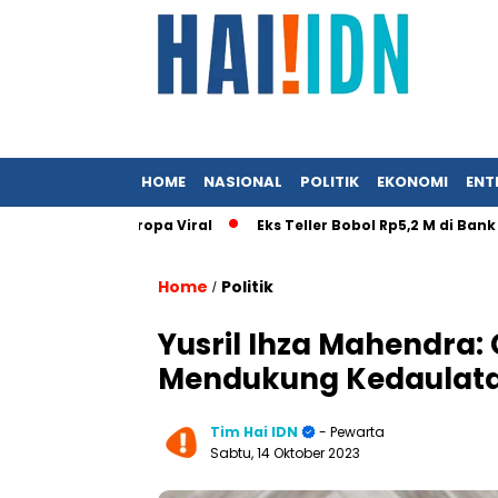
HOME
NASIONAL
POLITIK
EKONOMI
ENT
Istri ke Eropa Viral
Eks Teller Bobol Rp5,2 M di Bank BUMN,
Home
Politik
/
Yusril Ihza Mahendra:
Mendukung Kedaulat
Tim Hai IDN
- Pewarta
Sabtu, 14 Oktober 2023