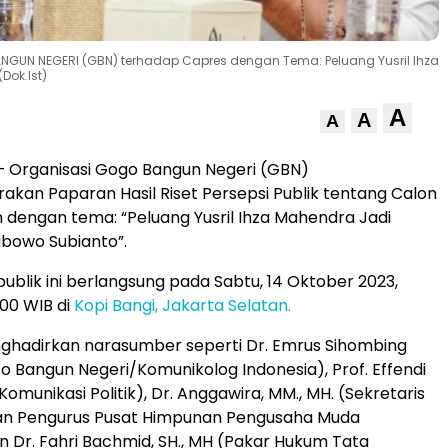
BANGUN NEGERI (GBN) terhadap Capres dengan Tema: Peluang Yusril Ihza
Dok.Ist)
A
A
A
– Organisasi Gogo Bangun Negeri (GBN)
kan Paparan Hasil Riset Persepsi Publik tentang Calon
n dengan tema: “Peluang Yusril Ihza Mahendra Jadi
bowo Subianto”.
publik ini berlangsung pada Sabtu, 14 Oktober 2023,
.00 WIB di
Kopi Bangi, Jakarta Selatan.
enghadirkan narasumber seperti Dr. Emrus Sihombing
 Bangun Negeri/Komunikolog Indonesia), Prof. Effendi
Komunikasi Politik), Dr. Anggawira, MM., MH. (Sekretaris
an Pengurus Pusat Himpunan Pengusaha Muda
an Dr. Fahri Bachmid, SH., MH (Pakar Hukum Tata