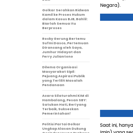
Negara).
Golkar Serahkan Ridwan
Kamil ke Proses Hukum
dalam Kasus BJB, Bahlil:
Biarlah Semua Itu
Berproses
Rocky Gerung Bertemu
Sufmi Dasco, Pertemuan
Dirancang oleh Saya,
Jumhur Hidayat dan
Ferry Juliantono
Dilema Organisasi
Masyarakat Sipil:
Pejuang Aspirasi Publik
yang Terlilit Masalah
Pendanaan
Acara Silaturahmi KIM di
Hambalang, Pesan SBY:
Satukan Hati, Beri yang
Terbaik, Sukseskan
Pemerintahan!
Politisi Partai Golkar
Saat ini, han
Ungkap Alasan Dukung
Imin) yang se
Gerindra Usung Prabowo