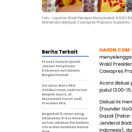
Foto : Laporan Riset Persepsi Masyarakat GOGO 
Mahendra Menjadi Cawapres Prabowo Subianto. (
HAIIDN.COM
Berita Terkait
menyelenggara
Proses Hukum Ijazah
Wakil Preside
Jokowi: Penyitaan
Cawapres Pra
Dokumen Asli dalam
Bingkai KUHAP
Acara diskusi 
Struktur Baru PKS:
pukul 13.00-15
Sohibul Iman Jadi Ketua
Majelis Syuro, Al
Muzammil Yusuf Jadi
Diskusi ini m
Presiden PKS
(Founder GoGo
Beginilah 5 Jalan yang
Gazali (Pakar 
Dilakukan Press Release
Jenderal Bad
untuk Lakukan Perbaikan
Citra dan Pulihkan Nama
Indonesia), d
Baik