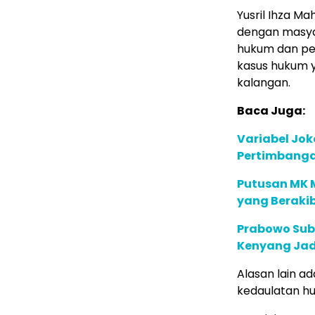
Yusril Ihza M
dengan masyar
hukum dan p
kasus hukum y
kalangan.
Baca Juga:
Variabel Jok
Pertimbanga
Putusan MK 
yang Beraki
Prabowo Subi
Kenyang Jad
Alasan lain a
kedaulatan hu