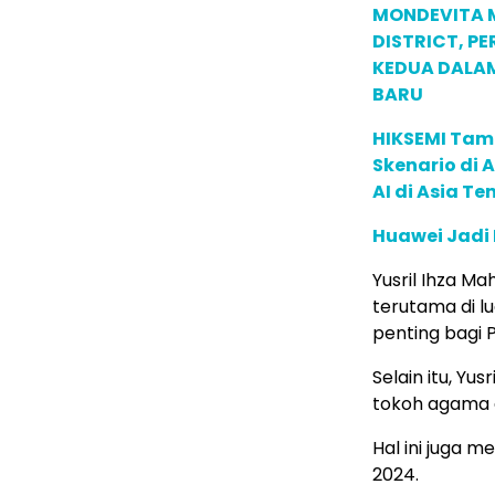
MONDEVITA 
DISTRICT, P
KEDUA DALA
BARU
HIKSEMI Tam
Skenario di
AI di Asia T
Huawei Jadi
Yusril Ihza Ma
terutama di lu
penting bagi
Selain itu, Yu
tokoh agama d
Hal ini juga m
2024.