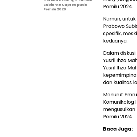
Subianto Capres pada
Pemilu 2024.
Pemilu 2029
Namun, untuk
Prabowo Subi
spesifik, mes
keduanya.
Dalam diskusi
Yusril Ihza M
Yusril Ihza Ma
kepemimpinan
dan kualitas 
Menurut Emrus
Komunikolog I
mengusulkan 
Pemilu 2024.
Baca Juga: