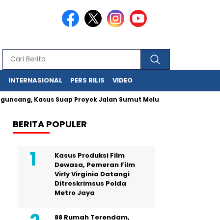
A
INTERNASIONAL
PERS RILIS
VIDEO
ng, Kasus Suap Proyek Jalan Sumut Meluas
Pegawai MA Simpa
BERITA POPULER
Kasus Produksi Film
Dewasa, Pemeran Film
Virly Virginia Datangi
Ditreskrimsus Polda
Metro Jaya
88 Rumah Terendam,