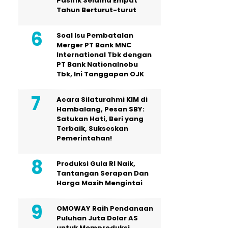
Pasifik Selama Empat
Tahun Berturut-turut
Soal Isu Pembatalan
Merger PT Bank MNC
International Tbk dengan
PT Bank Nationalnobu
Tbk, Ini Tanggapan OJK
Acara Silaturahmi KIM di
Hambalang, Pesan SBY:
Satukan Hati, Beri yang
Terbaik, Sukseskan
Pemerintahan!
Produksi Gula RI Naik,
Tantangan Serapan Dan
Harga Masih Mengintai
OMOWAY Raih Pendanaan
Puluhan Juta Dolar AS
untuk Memproduksi