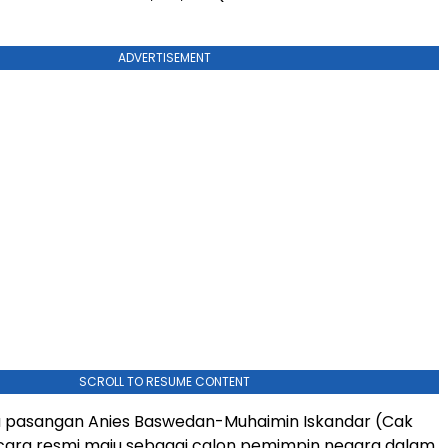
ADVERTISEMENT
SCROLL TO RESUME CONTENT
ya pasangan Anies Baswedan-Muhaimin Iskandar (Cak
cara resmi maju sebagai calon pemimpin negara dalam