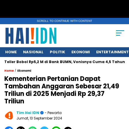
SCROLL TO CONTINUE WITH CONTENT
HOME
NASIONAL
POLITIK
EKONOMI
ENTERTAINMENT
ler Bobol Rp5,2 M di Bank BUMN, Vonisnya Cuma 4,5 Tahun
In
/
Home
Ekonomi
Kementerian Pertanian Dapat
Tambahan Anggaran Sebesar 21,49
Triliun di 2025 Menjadi Rp 29,37
Triliun
Tim Hai IDN
- Pewarta
Jumat, 13 September 2024