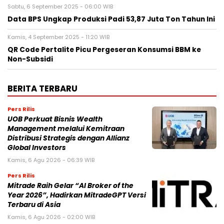
Sabtu, 6 September 2025 - 06:00 WIB
Data BPS Ungkap Produksi Padi 53,87 Juta Ton Tahun Ini
Kamis, 4 September 2025 - 11:20 WIB
QR Code Pertalite Picu Pergeseran Konsumsi BBM ke
Non-Subsidi
BERITA TERBARU
Pers Rilis
UOB Perkuat Bisnis Wealth
Management melalui Kemitraan
Distribusi Strategis dengan Allianz
Global Investors
Kamis, 6 Agu 2026 - 06:39 WIB
Pers Rilis
Mitrade Raih Gelar “AI Broker of the
Year 2026”, Hadirkan MitradeGPT Versi
Terbaru di Asia
Kamis, 6 Agu 2026 - 02:00 WIB