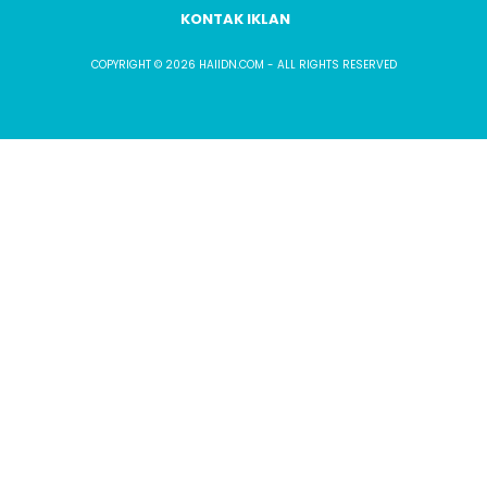
KONTAK IKLAN
COPYRIGHT © 2026 HAIIDN.COM - ALL RIGHTS RESERVED