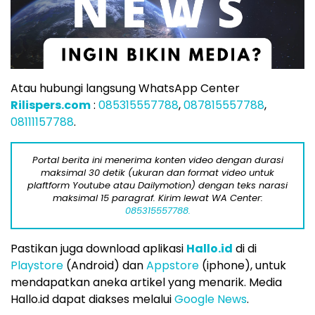
Atau hubungi langsung WhatsApp Center
Rilispers.com
:
085315557788
,
087815557788
,
08111157788
.
Portal berita ini menerima konten video dengan durasi
maksimal 30 detik (ukuran dan format video untuk
plaftform Youtube atau Dailymotion) dengan teks narasi
maksimal 15 paragraf. Kirim lewat WA Center:
085315557788.
Pastikan juga download aplikasi
Hallo.id
di di
Playstore
(Android) dan
Appstore
(iphone), untuk
mendapatkan aneka artikel yang menarik. Media
Hallo.id dapat diakses melalui
Google News
.