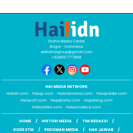
Graha Media Center,
Bogor - Indonesia
editorhaigroup@gmail.com
+628557777888
HAI MEDIA NETWORK
Haiidn.com
Haiup.com
Haiindonesia.com
Haiupdate.com
Heisport.com
Heijakarta.com
Haijateng.com
Haibanten.com
Haisumatera.com
HOME
HISTORI MEDIA
TIM REDAKSI
KODE ETIK
PEDOMAN MEDIA
HAK JAWAB