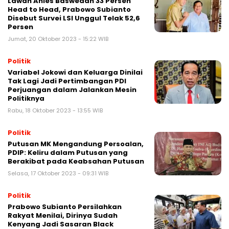
Lawan Anies Baswedan 33 Persen
Head to Head, Prabowo Subianto
Disebut Survei LSI Unggul Telak 52,6
Persen
Jumat, 20 Oktober 2023 - 15:22 WIB
Politik
Variabel Jokowi dan Keluarga Dinilai
Tak Lagi Jadi Pertimbangan PDI
Perjuangan dalam Jalankan Mesin
Politiknya
Rabu, 18 Oktober 2023 - 13:55 WIB
Politik
Putusan MK Mengandung Persoalan,
PDIP: Keliru dalam Putusan yang
Berakibat pada Keabsahan Putusan
Selasa, 17 Oktober 2023 - 09:31 WIB
Politik
Prabowo Subianto Persilahkan
Rakyat Menilai, Dirinya Sudah
Kenyang Jadi Sasaran Black