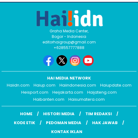
Graha Media Center,
Bogor - Indonesia
editorhaigroup@gmail.com
+628557777888
HAI MEDIA NETWORK
Haiidn.com
Haiup.com
Haiindonesia.com
Haiupdate.com
Heisport.com
Heijakarta.com
Haijateng.com
Haibanten.com
Haisumatera.com
HOME
HISTORI MEDIA
TIM REDAKSI
KODE ETIK
PEDOMAN MEDIA
HAK JAWAB
KONTAK IKLAN