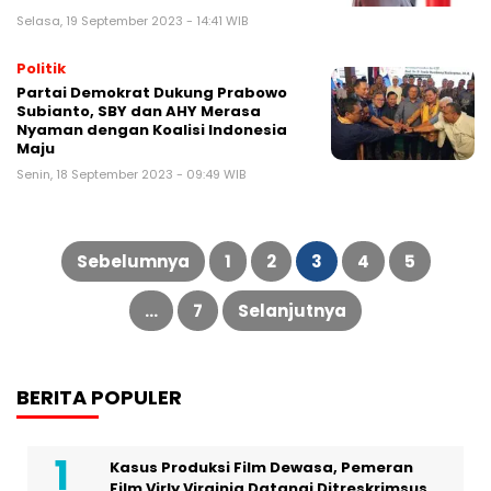
Selasa, 19 September 2023 - 14:41 WIB
Politik
Partai Demokrat Dukung Prabowo
Subianto, SBY dan AHY Merasa
Nyaman dengan Koalisi Indonesia
Maju
Senin, 18 September 2023 - 09:49 WIB
Paginasi
pos
Sebelumnya
1
2
3
4
5
…
7
Selanjutnya
BERITA POPULER
Kasus Produksi Film Dewasa, Pemeran
Film Virly Virginia Datangi Ditreskrimsus