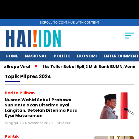
SCROLL TO CONTINUE WITH CONTENT
HOME
NASIONAL
POLITIK
EKONOMI
ENTERTAINMENT
Eropa Viral
Eks Teller Bobol Rp5,2 M di Bank BUMN, Vonisnya
Topik
Pilpres 2024
Berita Pilihan
Nusron Wahid Sebut Prabowo
Subianto akan Diterima Kyai
Langitan, Setelah Diterima Para
Kyai Mataraman
Minggu, 26 November 2023 - 14:12 WIB
Politik