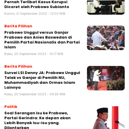
Pernah Terlibat Kasus Korupsi
Dicoret oleh Prabowo Subianto
Kamis, 21 September 2023 - 12:02 WIB
Berita Pilihan
Prabowo Unggul versus Ganjar
Prabowo dan Anies Baswedan di
Pemilih Partai Nasionalis dan Partai
Islam
Rabu, 20 September 2023 - 10:17 WIB
Berita Pilihan
Survei LSI Denny JA: Prabowo Unggul
Telak vs Ganjar di Pemilih NU,
Muhammadiyah dan Ormas Islam
Lainnya
Rabu, 20 September 2023 - 09:38 WIB
Politik
Soal Serangan Isu ke Prabowo,
Partai Gerindra: Ke depan akan
Lebih Banyak Isu-isu yang
Dilontarkan