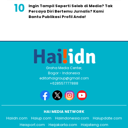
Ingin Tampil Seperti Seleb di Media? Tak
Percaya Diri Bertemu Jurnalis? Kami
Bantu Publikasi Profil Anda!
Graha Media Center,
Bogor - Indonesia
editorhaigroup@gmail.com
+628557777888
HAI MEDIA NETWORK
Haiidn.com
Haiup.com
Haiindonesia.com
Haiupdate.com
Heisport.com
Heijakarta.com
Haijateng.com