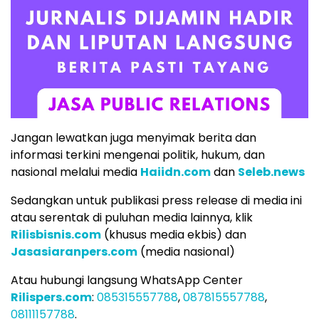
Jangan lewatkan juga menyimak berita dan
informasi terkini mengenai politik, hukum, dan
nasional melalui media
Haiidn.com
dan
Seleb.news
Sedangkan untuk publikasi press release di media ini
atau serentak di puluhan media lainnya, klik
Rilisbisnis.com
(khusus media ekbis) dan
Jasasiaranpers.com
(media nasional)
Atau hubungi langsung WhatsApp Center
Rilispers.com
:
085315557788
,
087815557788
,
08111157788
.