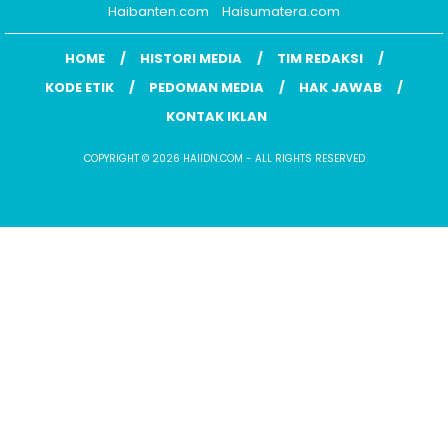
Haibanten.com
Haisumatera.com
HOME
HISTORI MEDIA
TIM REDAKSI
KODE ETIK
PEDOMAN MEDIA
HAK JAWAB
KONTAK IKLAN
COPYRIGHT © 2026 HAIIDN.COM - ALL RIGHTS RESERVED