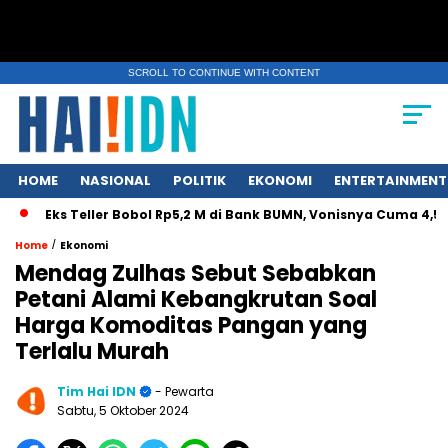
SCROLL TO CONTINUE WITH CONTENT
HOME
NASIONAL
POLITIK
EKONOMI
ENTERTAINMENT
Eks Teller Bobol Rp5,2 M di Bank BUMN, Vonisnya Cuma 4,5 Tah
/
Home
Ekonomi
Mendag Zulhas Sebut Sebabkan
Petani Alami Kebangkrutan Soal
Harga Komoditas Pangan yang
Terlalu Murah
Tim Hai IDN
- Pewarta
Sabtu, 5 Oktober 2024