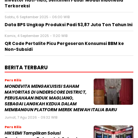
Investor Hati-hati, Sentimen Pasar Modal Indonesia
Terkoreksi
Sabtu, 6 September 2025 - 06:00 WIB
Data BPS Ungkap Produksi Padi 53,87 Juta Ton Tahun Ini
Kamis, 4 September 2025 - 11:20 WIB
QR Code Pertalite Picu Pergeseran Konsumsi BBM ke
Non-Subsidi
BERITA TERBARU
Pers Rilis
MONDEVITA MENGAKUISISI SAHAM
MAYORITAS DI UNDERSCORE DISTRICT,
PERUSAHAAN INDUK MAGLIANO,
SEBAGAI LANGKAH KEDUA DALAM
MEMBANGUN PLATFORM MEREK MEWAH ITALIA BARU
Jumat, 7 Agu 2026 - 09:32 WIB
Pers Rilis
HIKSEMI Tampilkan Solusi